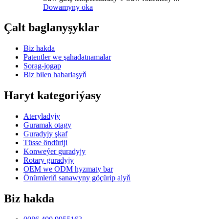
Dowamyny oka
Çalt baglanyşyklar
Biz hakda
Patentler we şahadatnamalar
Sorag-jogap
Biz bilen habarlaşyň
Haryt kategoriýasy
Ateryladyjy
Guramak otagy
Guradyjy şkaf
Tüsse öndüriji
Konweýer guradyjy
Rotary guradyjy
OEM we ODM hyzmaty bar
Önümleriň sanawyny göçürip alyň
Biz hakda