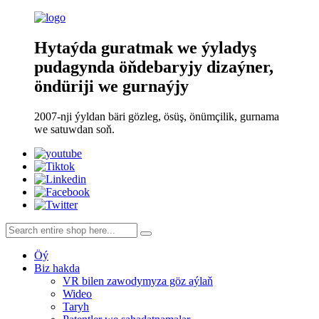
Hytaýda guratmak we ýyladyş
pudagynda öňdebaryjy dizaýner,
öndüriji we gurnaýjy
2007-nji ýyldan bäri gözleg, ösüş, önümçilik, gurnama
we satuwdan soň.
Öý
Biz hakda
VR bilen zawodymyza göz aýlaň
Wideo
Taryh