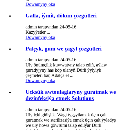
Dowamyny oka
Galla, iýmit, dökün çözgütleri
admin tarapyndan 24-05-16
Kazyýetler ...
Dowamyny oka
Palçyk, gum we çagyl çözgütleri
admin tarapyndan 24-05-16
Uly önümçilik kuwwatyny talap ediň, aýlaw
guradyjyny has köp ulanyň Dürli ýylylyk
çeşmeleri bar, Adatça el ...
Dowamyny oka
Ucksük awtoulaglaryny guratmak we
dezinfeksiýa etmek Solutions
admin tarapyndan 24-05-16
Uly içki giňişlik. Wagt tygşytlamak üçin çalt
guratmak we sterilizasiýa etmek üçin çalt ýyladyş
we uly howa göwrümi talap edilýär Dürli