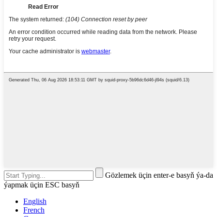
Gözlemek üçin enter-e basyň ýa-da
ýapmak üçin ESC basyň
English
French