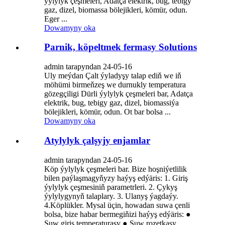
ýylylyk çeşmeleri, Adatça elektrik, bug, tebigy
gaz, dizel, biomassa bölejikleri, kömür, odun.
Eger ...
Dowamyny oka
Parnik, köpeltmek fermasy Solutions
admin tarapyndan 24-05-16
Uly meýdan Çalt ýyladyşy talap ediň we iň
möhümi birmeňzeş we durnukly temperatura
gözegçiligi Dürli ýylylyk çeşmeleri bar, Adatça
elektrik, bug, tebigy gaz, dizel, biomassiýa
bölejikleri, kömür, odun. Ot bar bolsa ...
Dowamyny oka
Atylylyk çalşyjy enjamlar
admin tarapyndan 24-05-16
Köp ýylylyk çeşmeleri bar. Bize hoşniýetlilik
bilen paýlaşmagyňyzy haýyş edýäris: 1. Giriş
ýylylyk çeşmesiniň parametrleri. 2. Çykyş
ýylylygynyň talaplary. 3. Ulanyş ýagdaýy.
4.Köplükler. Mysal üçin, howadan suwa çenli
bolsa, bize habar bermegiňizi haýyş edýäris: ●
Suw giriş temperaturasy ● Suw rozetkasy ...