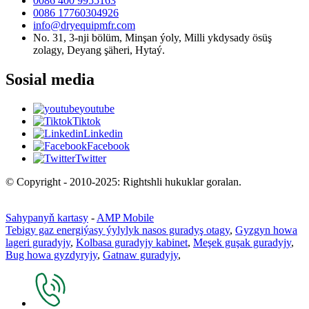
0086 400 9955163
0086 17760304926
info@dryequipmfr.com
No. 31, 3-nji bölüm, Minşan ýoly, Milli ykdysady ösüş
zolagy, Deyang şäheri, Hytaý.
Sosial media
youtube
Tiktok
Linkedin
Facebook
Twitter
© Copyright - 2010-2025: Rightshli hukuklar goralan.
Sahypanyň kartasy
-
AMP Mobile
Tebigy gaz energiýasy ýylylyk nasos guradyş otagy
,
Gyzgyn howa
lageri guradyjy
,
Kolbasa guradyjy kabinet
,
Meşek guşak guradyjy
,
Bug howa gyzdyryjy
,
Gatnaw guradyjy
,