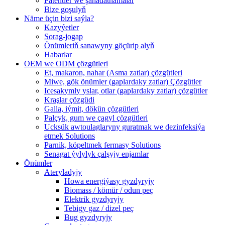
Patentler we şahadatnamalar
Bize goşulyň
Näme üçin bizi saýla?
Kazyýetler
Sorag-jogap
Önümleriň sanawyny göçürip alyň
Habarlar
OEM we ODM çözgütleri
Et, makaron, nahar (Asma zatlar) çözgütleri
Miwe, gök önümler (gaplardaky zatlar) Çözgütler
Icesakymly yslar, otlar (gaplardaky zatlar) çözgütler
Kraşlar çözgüdi
Galla, iýmit, dökün çözgütleri
Palçyk, gum we çagyl çözgütleri
Ucksük awtoulaglaryny guratmak we dezinfeksiýa
etmek Solutions
Parnik, köpeltmek fermasy Solutions
Senagat ýylylyk çalşyjy enjamlar
Önümler
Ateryladyjy
Howa energiýasy gyzdyryjy
Biomass / kömür / odun peç
Elektrik gyzdyryjy
Tebigy gaz / dizel peç
Bug gyzdyryjy