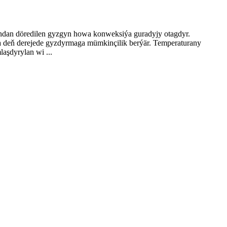
pyndan döredilen gyzgyn howa konweksiýa guradyjy otagdyr.
pa deň derejede gyzdyrmaga mümkinçilik berýär. Temperaturany
aşdyrylan wi ...