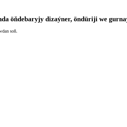
a öňdebaryjy dizaýner, öndüriji we gurna
uwdan soň.