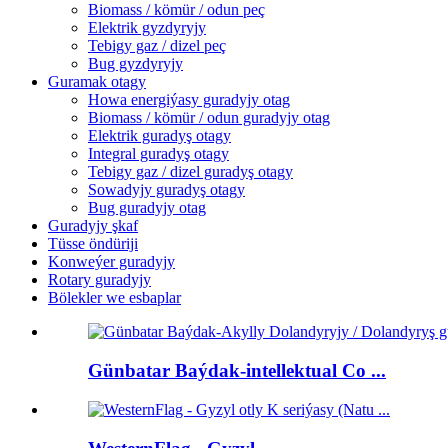
Biomass / kömür / odun peç
Elektrik gyzdyryjy
Tebigy gaz / dizel peç
Bug gyzdyryjy
Guramak otagy
Howa energiýasy guradyjy otag
Biomass / kömür / odun guradyjy otag
Elektrik guradyş otagy
Integral guradyş otagy
Tebigy gaz / dizel guradyş otagy
Sowadyjy guradyş otagy
Bug guradyjy otag
Guradyjy şkaf
Tüsse öndüriji
Konweýer guradyjy
Rotary guradyjy
Bölekler we esbaplar
Günbatar Baýdak-intellektual Co ...