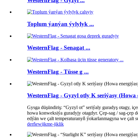
WesternFlag - Gyzyl ...
Toplum ýanýan ýylylyk ...
WesternFlag - Senagat ...
WesternFlag - Tüsse g ...
WesternFlag - Gyzyl otly K seriýasy (Howa 
Gysga düşündiriş: “Gyzyl ot” seriýaly guradyş otagy, i
howa konweksiýa guradyjy otagdyr. Çep-sag / sag-çep d
edýän we çalt temperaturanyň ýokarlanmagyna we çalt s
derňew
jikme-jiklik