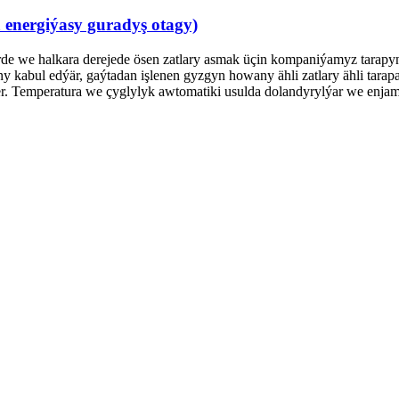
 energiýasy guradyş otagy)
içerde we halkara derejede ösen zatlary asmak üçin kompaniýamyz tara
 kabul edýär, gaýtadan işlenen gyzgyn howany ähli zatlary ähli tara
ler. Temperatura we çyglylyk awtomatiki usulda dolandyrylýar we enjaml