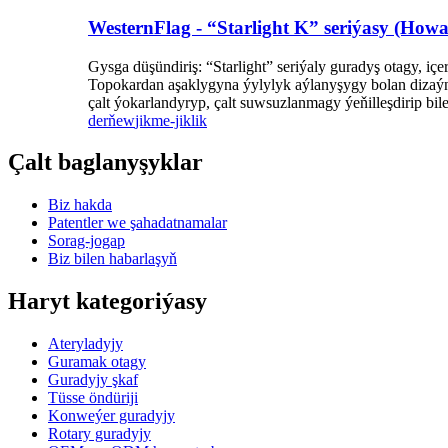
WesternFlag - “Starlight K” seriýasy (Howa
Gysga düşündiriş: “Starlight” seriýaly guradyş otagy, 
Topokardan aşaklygyna ýylylyk aýlanyşygy bolan dizaýny
çalt ýokarlandyryp, çalt suwsuzlanmagy ýeňilleşdirip bi
derňew
jikme-jiklik
Çalt baglanyşyklar
Biz hakda
Patentler we şahadatnamalar
Sorag-jogap
Biz bilen habarlaşyň
Haryt kategoriýasy
Ateryladyjy
Guramak otagy
Guradyjy şkaf
Tüsse öndüriji
Konweýer guradyjy
Rotary guradyjy