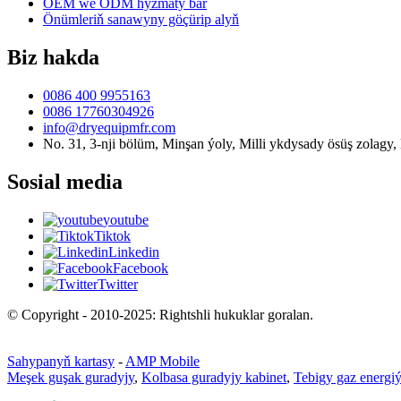
OEM we ODM hyzmaty bar
Önümleriň sanawyny göçürip alyň
Biz hakda
0086 400 9955163
0086 17760304926
info@dryequipmfr.com
No. 31, 3-nji bölüm, Minşan ýoly, Milli ykdysady ösüş zolagy,
Sosial media
youtube
Tiktok
Linkedin
Facebook
Twitter
© Copyright - 2010-2025: Rightshli hukuklar goralan.
Sahypanyň kartasy
-
AMP Mobile
Meşek guşak guradyjy
,
Kolbasa guradyjy kabinet
,
Tebigy gaz energiý