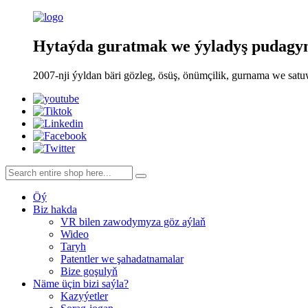
Hytaýda guratmak we ýyladyş pudagynd
2007-nji ýyldan bäri gözleg, ösüş, önümçilik, gurnama we sat
Öý
Biz hakda
VR bilen zawodymyza göz aýlaň
Wideo
Taryh
Patentler we şahadatnamalar
Bize goşulyň
Näme üçin bizi saýla?
Kazyýetler