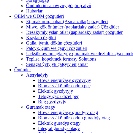
Sorag-jogap
Önümleriň sanawyny göçürip alyň
Habarlar
OEM we ODM çözgütleri
Et, makaron, nahar (Asma zatlar) çözgütleri
Miwe, gök önümler (gaplardaky zatlar) Çözgütler
Icesakymly yslar, otlar (gaplardaky zatlar) çözgütler
Kraşlar çözgüdi
Galla, iýmit, dökün çözgütleri
Palçyk, gum we çagyl çözgütleri
Ucksük awtoulaglaryny guratmak we dezinfeksiýa etmek
Teplisa, köpeltmek fermasy Solutions
Senagat ýylylyk çalşyjy enjamlar
Önümler
Ateryladyjy
Howa energiýasy gyzdyryjy
Biomass / kömür / odun peç
Elektrik gyzdyryjy
Tebigy gaz / dizel peç
Bug gyzdyryjy
Guramak otagy
Howa energiýasy guradyjy otag
Biomass / kömür / odun guradyjy otag
Elektrik guradyş otagy
Integral guradyş otagy