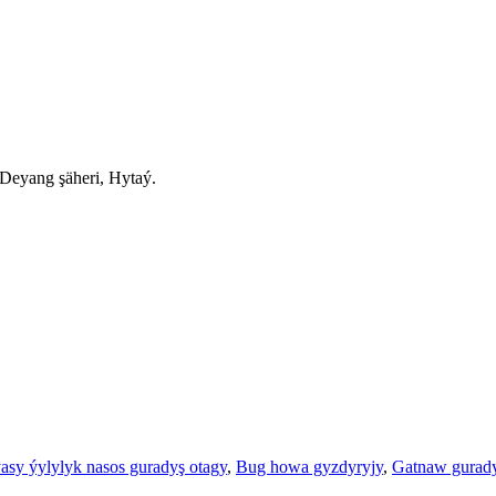
 Deyang şäheri, Hytaý.
asy ýylylyk nasos guradyş otagy
,
Bug howa gyzdyryjy
,
Gatnaw gurad