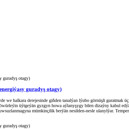
energiýasy guradyş otagy)
çerde we halkara derejesinde giňden tanalýan lýubo görnüşli guratmak
öwürleýin üýtgeýän gyzgyn howa aýlanyşygy bilen dizaýny kabul edýä
uwsuzlanmagyna mümkinçilik berýän nesilden-nesle ulanylýar. Tempera