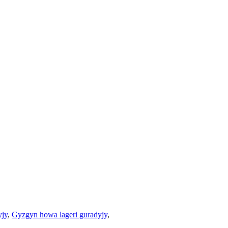
yjy
,
Gyzgyn howa lageri guradyjy
,