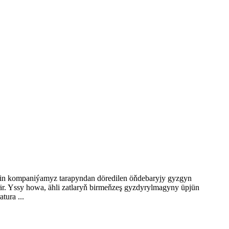
 üçin kompaniýamyz tarapyndan döredilen öňdebaryjy gyzgyn
r. Yssy howa, ähli zatlaryň birmeňzeş gyzdyrylmagyny üpjün
tura ...