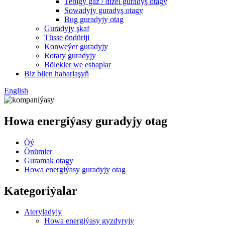
Tebigy gaz / dizel guradyş otagy
Sowadyjy guradyş otagy
Bug guradyjy otag
Guradyjy şkaf
Tüsse öndüriji
Konweýer guradyjy
Rotary guradyjy
Bölekler we esbaplar
Biz bilen habarlaşyň
English
Howa energiýasy guradyjy otag
Öý
Önümler
Guramak otagy
Howa energiýasy guradyjy otag
Kategoriýalar
Ateryladyjy
Howa energiýasy gyzdyryjy