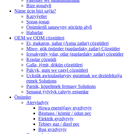
Patentler we şahadatnamalar
Bize goşulyň
Näme üçin bizi saýla?
Kazyýetler
Sorag-jogap
Önümleriň sanawyny göçürip alyň
Habarlar
OEM we ODM çözgütleri
Et, makaron, nahar (Asma zatlar) çözgütleri
Miwe, gök önümler (gaplardaky zatlar) Çözgütler
Icesakymly yslar, otlar (gaplardaky zatlar) çözgütler
Kraşlar çözgüdi
Galla, iýmit, dökün çözgütleri
Palçyk, gum we çagyl çözgütleri
Ucksük awtoulaglaryny guratmak we dezinfeksiýa
etmek Solutions
Parnik, köpeltmek fermasy Solutions
Senagat ýylylyk çalşyjy enjamlar
Önümler
Ateryladyjy
Howa energiýasy gyzdyryjy
Biomass / kömür / odun peç
Elektrik gyzdyryjy
Tebigy gaz / dizel peç
Bug gyzdyryjy