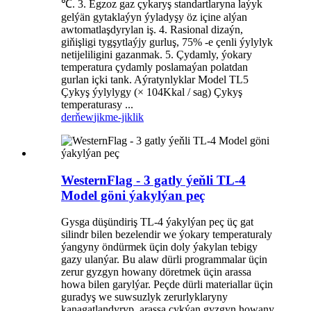
℃. 3. Egzoz gaz çykaryş standartlaryna laýyk
gelýän gytaklaýyn ýyladyşy öz içine alýan
awtomatlaşdyrylan iş. 4. Rasional dizaýn,
giňişligi tygşytlaýjy gurluş, 75% -e çenli ýylylyk
netijeliligini gazanmak. 5. Çydamly, ýokary
temperatura çydamly poslamaýan polatdan
gurlan içki tank. Aýratynlyklar Model TL5
Çykyş ýylylygy (× 104Kkal / sag) Çykyş
temperaturasy ...
derňew
jikme-jiklik
WesternFlag - 3 gatly ýeňli TL-4
Model göni ýakylýan peç
Gysga düşündiriş TL-4 ýakylýan peç üç gat
silindr bilen bezelendir we ýokary temperaturaly
ýangyny öndürmek üçin doly ýakylan tebigy
gazy ulanýar. Bu alaw dürli programmalar üçin
zerur gyzgyn howany döretmek üçin arassa
howa bilen garylýar. Peçde dürli materiallar üçin
guradyş we suwsuzlyk zerurlyklaryny
kanagatlandyryp, arassa çykýan gyzgyn howany