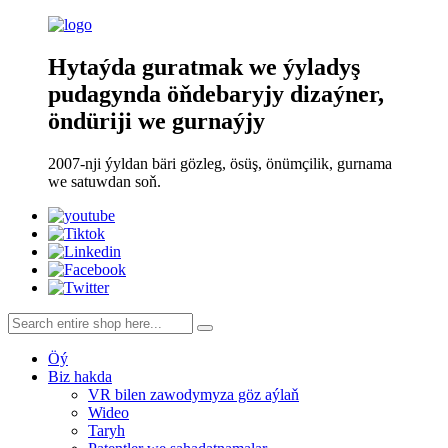
Hytaýda guratmak we ýyladyş
pudagynda öňdebaryjy dizaýner,
öndüriji we gurnaýjy
2007-nji ýyldan bäri gözleg, ösüş, önümçilik, gurnama
we satuwdan soň.
Öý
Biz hakda
VR bilen zawodymyza göz aýlaň
Wideo
Taryh