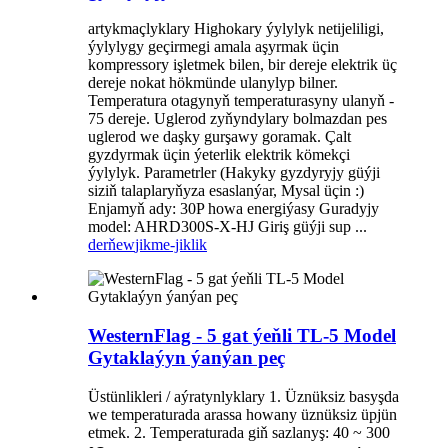
artykmaçlyklary Highokary ýylylyk netijeliligi,
ýylylygy geçirmegi amala aşyrmak üçin
kompressory işletmek bilen, bir dereje elektrik üç
dereje nokat hökmünde ulanylyp bilner.
Temperatura otagynyň temperaturasyny ulanyň -
75 dereje. Uglerod zyňyndylary bolmazdan pes
uglerod we daşky gurşawy goramak. Çalt
gyzdyrmak üçin ýeterlik elektrik kömekçi
ýylylyk. Parametrler (Hakyky gyzdyryjy güýji
siziň talaplaryňyza esaslanýar, Mysal üçin :)
Enjamyň ady: 30P howa energiýasy Guradyjy
model: AHRD300S-X-HJ Giriş güýji sup ...
derňew
jikme-jiklik
WesternFlag - 5 gat ýeňli TL-5 Model
Gytaklaýyn ýanýan peç
Üstünlikleri / aýratynlyklary 1. Üznüksiz basyşda
we temperaturada arassa howany üznüksiz üpjün
etmek. 2. Temperaturada giň sazlanyş: 40 ~ 300