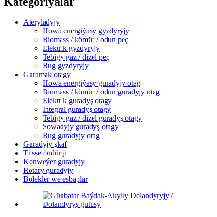
Kategoriýalar
Ateryladyjy
Howa energiýasy gyzdyryjy
Biomass / kömür / odun peç
Elektrik gyzdyryjy
Tebigy gaz / dizel peç
Bug gyzdyryjy
Guramak otagy
Howa energiýasy guradyjy otag
Biomass / kömür / odun guradyjy otag
Elektrik guradyş otagy
Integral guradyş otagy
Tebigy gaz / dizel guradyş otagy
Sowadyjy guradyş otagy
Bug guradyjy otag
Guradyjy şkaf
Tüsse öndüriji
Konweýer guradyjy
Rotary guradyjy
Bölekler we esbaplar