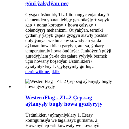
göni ýakylýan peç
Gysga düşündiriş TL-1 tionangyç enjamlary 5
elementden ybarat: tebigy gaz otlaýjy + ýapyk
gap + gorag korpusy + howa çalşygy +
dolandyryş mehanizmi. Ot ýakýan, termiki
çydamly ýapyk gapda gyzgyn alawly postdan
doly ýanýar we bu alaw sowadylan ýa-da
aýlanan howa bilen garylyp, arassa, ýokary
temperaturaly howa öndürýär. Janköýeriň güýji
guradyjylara ýa-da desgalara ýylylyk bermek
üçin howany boşadýar. Üstünlikleri /
aýratynlyklary 1. Çylşyrymly gurluş ...
derňew
jikme-jiklik
WesternFlag - ZL-2 Çep-sag
aýlanyşly bugly howa gyzdyryjy
Üstünlikleri / aýratynlyklary 1. Esasy
konfigurasiýa we tagallasyz gurnama. 2.
Howanyň ep-esli kuwwaty we howanyň