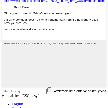
Gözlemek üçin enter-e basyň ýa-da
ýapmak üçin ESC basyň
English