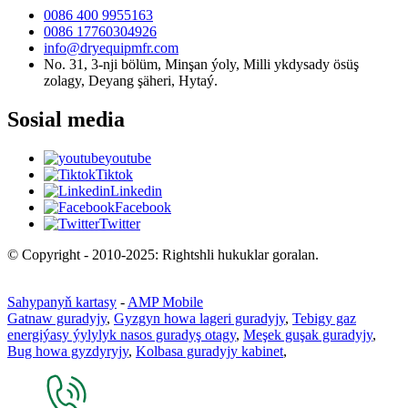
0086 400 9955163
0086 17760304926
info@dryequipmfr.com
No. 31, 3-nji bölüm, Minşan ýoly, Milli ykdysady ösüş
zolagy, Deyang şäheri, Hytaý.
Sosial media
youtube
Tiktok
Linkedin
Facebook
Twitter
© Copyright - 2010-2025: Rightshli hukuklar goralan.
Sahypanyň kartasy
-
AMP Mobile
Gatnaw guradyjy
,
Gyzgyn howa lageri guradyjy
,
Tebigy gaz
energiýasy ýylylyk nasos guradyş otagy
,
Meşek guşak guradyjy
,
Bug howa gyzdyryjy
,
Kolbasa guradyjy kabinet
,