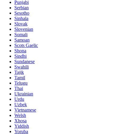
Punjabi
Serbian
Sesotho
Sinhala
Slovak
Slovenian
Somali
Samoan
Scots Gaelic
Shona
Sindhi
Sundanese
Swahili
Tajik
Tamil
Telugu
Thai
Ukrainian
Urdu
Uzbek
Vietnamese
Welsh
Xhosa
Yiddish
Yoruba