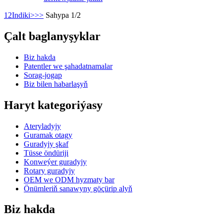
1
2
Indiki>
>>
Sahypa 1/2
Çalt baglanyşyklar
Biz hakda
Patentler we şahadatnamalar
Sorag-jogap
Biz bilen habarlaşyň
Haryt kategoriýasy
Ateryladyjy
Guramak otagy
Guradyjy şkaf
Tüsse öndüriji
Konweýer guradyjy
Rotary guradyjy
OEM we ODM hyzmaty bar
Önümleriň sanawyny göçürip alyň
Biz hakda