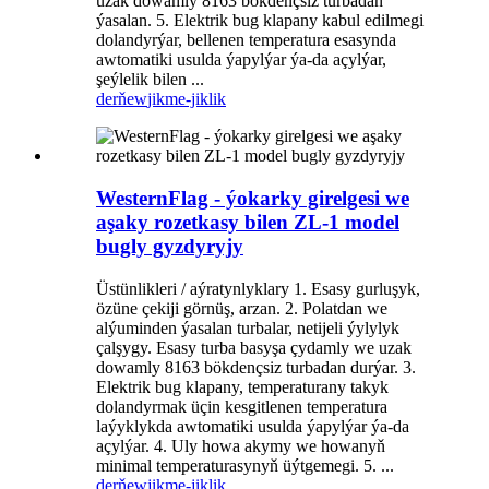
uzak dowamly 8163 bökdençsiz turbadan
ýasalan. 5. Elektrik bug klapany kabul edilmegi
dolandyrýar, bellenen temperatura esasynda
awtomatiki usulda ýapylýar ýa-da açylýar,
şeýlelik bilen ...
derňew
jikme-jiklik
WesternFlag - ýokarky girelgesi we
aşaky rozetkasy bilen ZL-1 model
bugly gyzdyryjy
Üstünlikleri / aýratynlyklary 1. Esasy gurluşyk,
özüne çekiji görnüş, arzan. 2. Polatdan we
alýuminden ýasalan turbalar, netijeli ýylylyk
çalşygy. Esasy turba basyşa çydamly we uzak
dowamly 8163 bökdençsiz turbadan durýar. 3.
Elektrik bug klapany, temperaturany takyk
dolandyrmak üçin kesgitlenen temperatura
laýyklykda awtomatiki usulda ýapylýar ýa-da
açylýar. 4. Uly howa akymy we howanyň
minimal temperaturasynyň üýtgemegi. 5. ...
derňew
jikme-jiklik