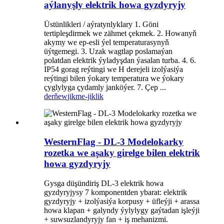
aýlanyşly elektrik howa gyzdyryjy
Üstünlikleri / aýratynlyklary 1. Göni
tertipleşdirmek we zähmet çekmek. 2. Howanyň
akymy we ep-esli ýel temperaturasynyň
üýtgemegi. 3. Uzak wagtlap poslamaýan
polatdan elektrik ýyladyşdan ýasalan turba. 4. 6.
IP54 gorag reýtingi we H derejeli izolýasiýa
reýtingi bilen ýokary temperatura we ýokary
çyglylyga çydamly janköýer. 7. Çep ...
derňew
jikme-jiklik
WesternFlag - DL-3 Modelokarky
rozetka we aşaky girelge bilen elektrik
howa gyzdyryjy
Gysga düşündiriş DL-3 elektrik howa
gyzdyryjysy 7 komponentden ybarat: elektrik
gyzdyryjy + izolýasiýa korpusy + üfleýji + arassa
howa klapan + galyndy ýylylygy gaýtadan işleýji
+ suwsuzlandyryjy fan + iş mehanizmi.