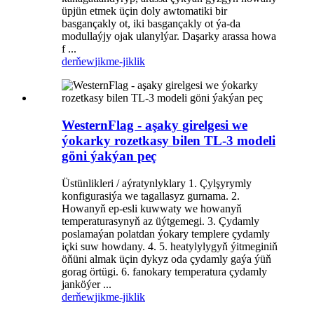
üpjün etmek üçin doly awtomatiki bir
basgançakly ot, iki basgançakly ot ýa-da
modullaýjy ojak ulanylýar. Daşarky arassa howa
f ...
derňew
jikme-jiklik
WesternFlag - aşaky girelgesi we
ýokarky rozetkasy bilen TL-3 modeli
göni ýakýan peç
Üstünlikleri / aýratynlyklary 1. Çylşyrymly
konfigurasiýa we tagallasyz gurnama. 2.
Howanyň ep-esli kuwwaty we howanyň
temperaturasynyň az üýtgemegi. 3. Çydamly
poslamaýan polatdan ýokary templere çydamly
içki suw howdany. 4. 5. heatylylygyň ýitmeginiň
öňüni almak üçin dykyz oda çydamly gaýa ýüň
gorag örtügi. 6. fanokary temperatura çydamly
janköýer ...
derňew
jikme-jiklik