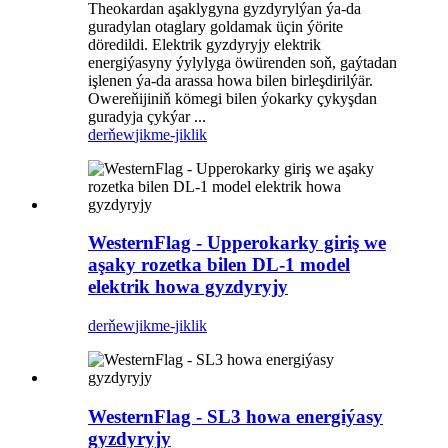
Theokardan aşaklygyna gyzdyrylýan ýa-da
guradylan otaglary goldamak üçin ýörite
döredildi. Elektrik gyzdyryjy elektrik
energiýasyny ýylylyga öwürenden soň, gaýtadan
işlenen ýa-da arassa howa bilen birleşdirilýär.
Owereňijiniň kömegi bilen ýokarky çykyşdan
guradyja çykýar ...
derňew
jikme-jiklik
WesternFlag - Upperokarky giriş we
aşaky rozetka bilen DL-1 model
elektrik howa gyzdyryjy
derňew
jikme-jiklik
WesternFlag - SL3 howa energiýasy
gyzdyryjy