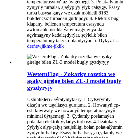
temperaturasynyň az üýtgemegi. 3. Polat-alýumin
zynjyrly turbalar, ajaýyp ýylylyk çalşygy. Esasy
turba basyşa garşy we uzak möhletli 8163
bökdençsiz turbadan gurlupdyr. 4. Elektrik bug
klapany, bellenen temperatura esasynda
awtomatiki usulda ýapylmagyny ýa-da
açylmagyny kadalaşdyrýar, şeýlelik bilen
temperaturany takyk dolandyrýar. 5. Dykyz f ...
derňew
jikme-jiklik
WesternFlag - Zokarky rozetka we
aşaky girelge bilen ZL-3 model bugly
gyzdyryjy
Üstünlikleri / aýratynlyklary 1. Çylşyrymly
dizaýn we tagallasyz gurnama. 2. Howanyň ep-
esli kuwwaty we howanyň temperaturasynyň
minimal üýtgemegi. 3. Çydamly poslamaýan
polatdan elektrik ýyladyş turbasy. 4. heatokary
ýylylyk alyş-çalyş netijeliligi bolan polat-alýumin
zynjyr turbalary. Esasy turba basyşa çydamly we