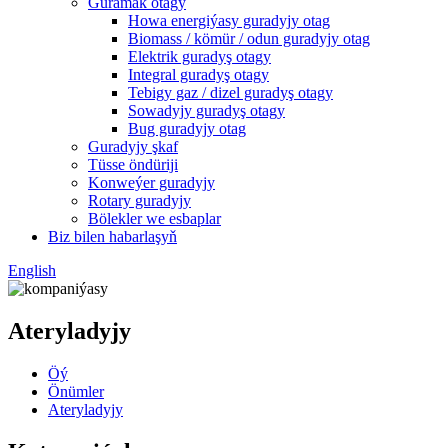
Guramak otagy
Howa energiýasy guradyjy otag
Biomass / kömür / odun guradyjy otag
Elektrik guradyş otagy
Integral guradyş otagy
Tebigy gaz / dizel guradyş otagy
Sowadyjy guradyş otagy
Bug guradyjy otag
Guradyjy şkaf
Tüsse öndüriji
Konweýer guradyjy
Rotary guradyjy
Bölekler we esbaplar
Biz bilen habarlaşyň
English
Ateryladyjy
Öý
Önümler
Ateryladyjy