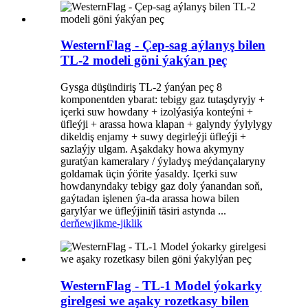
WesternFlag - Çep-sag aýlanyş bilen
TL-2 modeli göni ýakýan peç
Gysga düşündiriş TL-2 ýanýan peç 8
komponentden ybarat: tebigy gaz tutaşdyryjy +
içerki suw howdany + izolýasiýa konteýni +
üfleýji + arassa howa klapan + galyndy ýylylygy
dikeldiş enjamy + suwy degirleýji üfleýji +
sazlaýjy ulgam. Aşakdaky howa akymyny
guratýan kameralary / ýyladyş meýdançalaryny
goldamak üçin ýörite ýasaldy. Içerki suw
howdanyndaky tebigy gaz doly ýanandan soň,
gaýtadan işlenen ýa-da arassa howa bilen
garylýar we üfleýjiniň täsiri astynda ...
derňew
jikme-jiklik
WesternFlag - TL-1 Model ýokarky
girelgesi we aşaky rozetkasy bilen