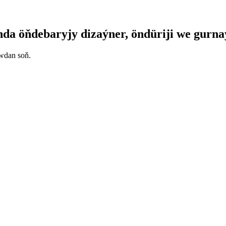
a öňdebaryjy dizaýner, öndüriji we gurna
uwdan soň.