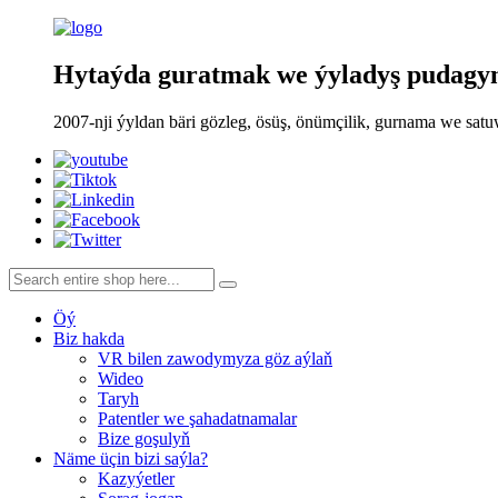
Hytaýda guratmak we ýyladyş pudagynd
2007-nji ýyldan bäri gözleg, ösüş, önümçilik, gurnama we sat
Öý
Biz hakda
VR bilen zawodymyza göz aýlaň
Wideo
Taryh
Patentler we şahadatnamalar
Bize goşulyň
Näme üçin bizi saýla?
Kazyýetler