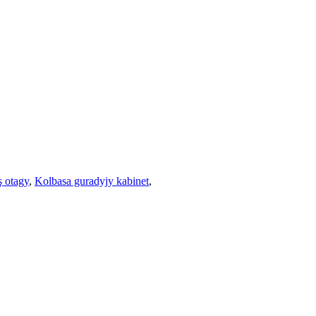
ş otagy
,
Kolbasa guradyjy kabinet
,