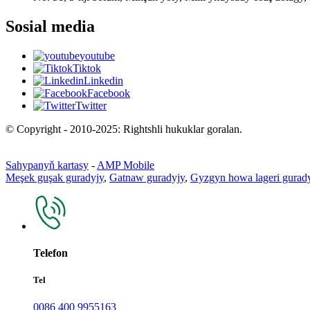
Sosial media
youtube
Tiktok
Linkedin
Facebook
Twitter
© Copyright - 2010-2025: Rightshli hukuklar goralan.
Sahypanyň kartasy
-
AMP Mobile
Meşek guşak guradyjy
,
Gatnaw guradyjy
,
Gyzgyn howa lageri gurad
Telefon
Tel
0086 400 9955163