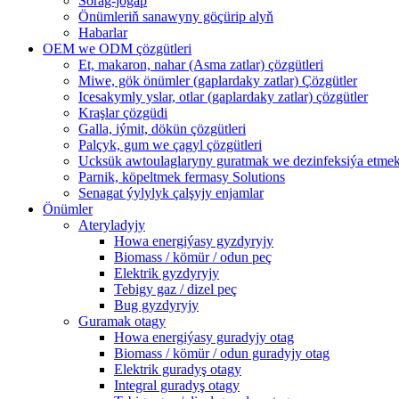
Sorag-jogap
Önümleriň sanawyny göçürip alyň
Habarlar
OEM we ODM çözgütleri
Et, makaron, nahar (Asma zatlar) çözgütleri
Miwe, gök önümler (gaplardaky zatlar) Çözgütler
Icesakymly yslar, otlar (gaplardaky zatlar) çözgütler
Kraşlar çözgüdi
Galla, iýmit, dökün çözgütleri
Palçyk, gum we çagyl çözgütleri
Ucksük awtoulaglaryny guratmak we dezinfeksiýa etmek
Parnik, köpeltmek fermasy Solutions
Senagat ýylylyk çalşyjy enjamlar
Önümler
Ateryladyjy
Howa energiýasy gyzdyryjy
Biomass / kömür / odun peç
Elektrik gyzdyryjy
Tebigy gaz / dizel peç
Bug gyzdyryjy
Guramak otagy
Howa energiýasy guradyjy otag
Biomass / kömür / odun guradyjy otag
Elektrik guradyş otagy
Integral guradyş otagy