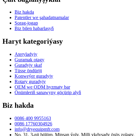
Biz hakda
Patentler we şahadatnamalar
Sorag-jogap
Biz bilen habarlaşyň
Haryt kategoriýasy
Ateryladyjy
Guramak otagy
Guradyjy şkaf
Tüsse öndüriji
Konweýer guradyjy
Rotary guradyjy
OEM we ODM hyzmaty bar
Önümleriň sanawyny göçürip alyň
Biz hakda
0086 400 9955163
0086 17760304926
info@dryequipmfr.com
No. 31, 3-nji bölüm, Minşan ýoly, Milli ykdysady ösüş zolagy,