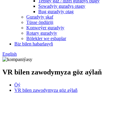
Tebigy gaz / dizel guradyş otagy
Sowadyjy guradyş otagy
Bug guradyjy otag
Guradyjy şkaf
Tüsse öndüriji
Konweýer guradyjy
Rotary guradyjy
Bölekler we esbaplar
Biz bilen habarlaşyň
English
VR bilen zawodymyza göz aýlaň
Öý
VR bilen zawodymyza göz aýlaň