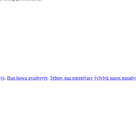
yjy
,
Bug howa gyzdyryjy
,
Tebigy gaz energiýasy ýylylyk nasos gurady