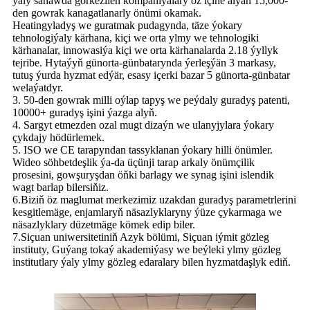
ýaly sanawda görkezilen kompaniýalary öz içine alýan 15,000-
den gowrak kanagatlanarly önümi okamak.
Heatingyladyş we guratmak pudagynda, täze ýokary
tehnologiýaly kärhana, kiçi we orta ylmy we tehnologiki
kärhanalar, innowasiýa kiçi we orta kärhanalarda 2.18 ýyllyk
tejribe. Hytaýyň günorta-günbatarynda ýerleşýän 3 markasy,
tutuş ýurda hyzmat edýär, esasy içerki bazar 5 günorta-günbatar
welaýatdyr.
3. 50-den gowrak milli oýlap tapyş we peýdaly guradyş patenti,
10000+ guradyş işini ýazga alyň.
4. Sargyt etmezden ozal mugt dizaýn we ulanyjylara ýokary
çykdajy hödürlemek.
5. ISO we CE tarapyndan tassyklanan ýokary hilli önümler.
Wideo söhbetdeşlik ýa-da üçünji tarap arkaly önümçilik
prosesini, gowşuryşdan öňki barlagy we synag işini islendik
wagt barlap bilersiňiz.
6.Biziň öz maglumat merkezimiz uzakdan guradyş parametrlerini
kesgitlemäge, enjamlaryň näsazlyklaryny ýüze çykarmaga we
näsazlyklary düzetmäge kömek edip biler.
7.Siçuan uniwersitetiniň Azyk bölümi, Siçuan iýmit gözleg
instituty, Guýang tokaý akademiýasy we beýleki ylmy gözleg
institutlary ýaly ylmy gözleg edaralary bilen hyzmatdaşlyk ediň.