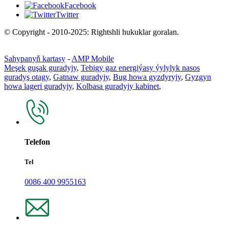
Facebook
Twitter
© Copyright - 2010-2025: Rightshli hukuklar goralan.
Sahypanyň kartasy
-
AMP Mobile
Meşek guşak guradyjy
,
Tebigy gaz energiýasy ýylylyk nasos
guradyş otagy
,
Gatnaw guradyjy
,
Bug howa gyzdyryjy
,
Gyzgyn
howa lageri guradyjy
,
Kolbasa guradyjy kabinet
,
Telefon
Tel
0086 400 9955163