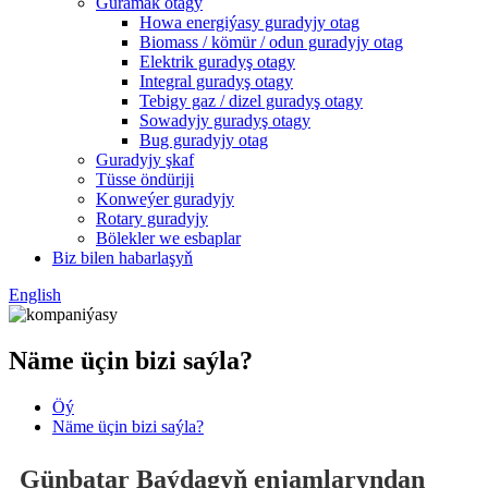
Guramak otagy
Howa energiýasy guradyjy otag
Biomass / kömür / odun guradyjy otag
Elektrik guradyş otagy
Integral guradyş otagy
Tebigy gaz / dizel guradyş otagy
Sowadyjy guradyş otagy
Bug guradyjy otag
Guradyjy şkaf
Tüsse öndüriji
Konweýer guradyjy
Rotary guradyjy
Bölekler we esbaplar
Biz bilen habarlaşyň
English
Näme üçin bizi saýla?
Öý
Näme üçin bizi saýla?
Günbatar Baýdagyň enjamlaryndan