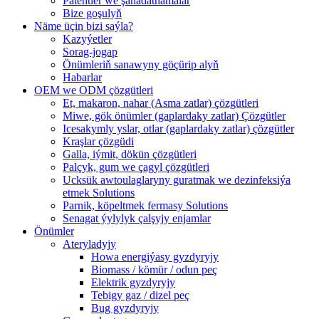
Patentler we şahadatnamalar
Bize goşulyň
Näme üçin bizi saýla?
Kazyýetler
Sorag-jogap
Önümleriň sanawyny göçürip alyň
Habarlar
OEM we ODM çözgütleri
Et, makaron, nahar (Asma zatlar) çözgütleri
Miwe, gök önümler (gaplardaky zatlar) Çözgütler
Icesakymly yslar, otlar (gaplardaky zatlar) çözgütler
Kraşlar çözgüdi
Galla, iýmit, dökün çözgütleri
Palçyk, gum we çagyl çözgütleri
Ucksük awtoulaglaryny guratmak we dezinfeksiýa
etmek Solutions
Parnik, köpeltmek fermasy Solutions
Senagat ýylylyk çalşyjy enjamlar
Önümler
Ateryladyjy
Howa energiýasy gyzdyryjy
Biomass / kömür / odun peç
Elektrik gyzdyryjy
Tebigy gaz / dizel peç
Bug gyzdyryjy