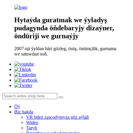
Hytaýda guratmak we ýyladyş
pudagynda öňdebaryjy dizaýner,
öndüriji we gurnaýjy
2007-nji ýyldan bäri gözleg, ösüş, önümçilik, gurnama
we satuwdan soň.
Öý
Biz hakda
VR bilen zawodymyza göz aýlaň
Wideo
Taryh