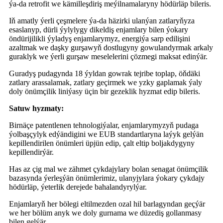
ýa-da retrofit we kämilleşdiriş meýilnamalaryny hödürläp bileris.
Iň amatly ýerli çeşmelere ýa-da häzirki ulanýan zatlaryňyza
esaslanyp, dürli ýylylygy dikeldiş enjamlary bilen ýokary
öndürijilikli ýyladyş enjamlarymyz, energiýa sarp edilişini
azaltmak we daşky gurşawyň dostlugyny gowulandyrmak arkaly
guraklyk we ýerli gurşaw meselelerini çözmegi maksat edinýär.
Guradyş pudagynda 18 ýyldan gowrak tejribe toplap, öňdäki
zatlary arassalamak, zatlary geçirmek we yzky gaplamak ýaly
doly önümçilik liniýasy üçin bir gezeklik hyzmat edip bileris.
Satuw hyzmaty:
Birnäçe patentlenen tehnologiýalar, enjamlarymyzyň pudaga
ýolbaşçylyk edýändigini we EUB standartlaryna laýyk gelýän
kepillendirilen önümleri üpjün edip, çalt eltip boljakdygyny
kepillendirýär.
Has az çig mal we zähmet çykdajylary bolan senagat önümçilik
bazasynda ýerleşýän önümlerimiz, ulanyjylara ýokary çykdajy
hödürläp, ýeterlik derejede bahalandyrylýar.
Enjamlaryň her bölegi eltilmezden ozal hil barlagyndan geçýär
we her bölüm anyk we doly gurnama we düzediş gollanmasy
bilen gelýär.