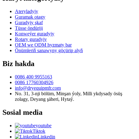
Ateryladyjy
Guramak otagy
Guradyjy şkaf
Tüsse öndüriji
Konweýer guradyjy
Rotary guradyjy
OEM we ODM hyzmaty bar
Önümleriň sanawyny göçürip alyň
Biz hakda
0086 400 9955163
0086 17760304926
info@dryequipmfr.com
No. 31, 3-nji bölüm, Minşan ýoly, Milli ykdysady ösüş
zolagy, Deyang şäheri, Hytaý.
Sosial media
youtube
Tiktok
Linkedin