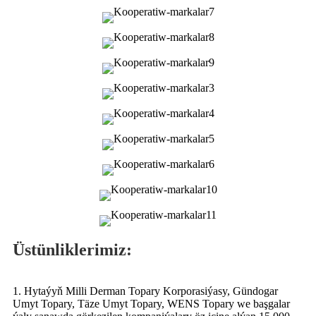
Üstünliklerimiz:
1. Hytaýyň Milli Derman Topary Korporasiýasy, Gündogar
Umyt Topary, Täze Umyt Topary, WENS Topary we başgalar