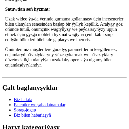
Satuwdan soň hyzmat:
Uzak wideo ýa-da ýerinde gurnama gollanmasy üçin inersenerler
bilen ulanylan senesinden başlap bir ýyllyk kepillik. Aralygy göz
öňünde tutuň, önümçilik wagtyňyzy we peýdalaryňyzy üpjün
etmek üçin gysga möhletli hyzmat wagtyna çenli käbir sarp
edilýän bölekleri bilelikde gaplarys we ibereris.
Önümlerimiz müşderilere guradyş parametrlerini kesgitlemek,
enjamlaryň näsazlyklaryny ýüze çykarmak we näsazlyklary
düzetmek üçin ulanylýan uzakdaky operasiýa ulgamy bilen
enjamlaşdyrylandyr.
Çalt baglanyşyklar
Biz hakda
Patentler we şahadatnamalar
Sorag-jogap
Biz bilen habarlaşyň
Haryt kategoriýasy