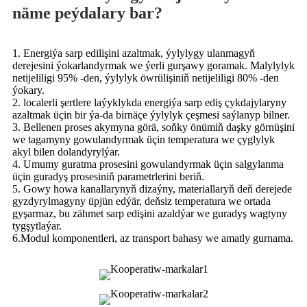
näme peýdalary bar?
1. Energiýa sarp edilişini azaltmak, ýylylygy ulanmagyň
derejesini ýokarlandyrmak we ýerli gurşawy goramak. Malylylyk
netijeliligi 95% -den, ýylylyk öwrülişiniň netijeliligi 80% -den
ýokary.
2. localerli şertlere laýyklykda energiýa sarp ediş çykdajylaryny
azaltmak üçin bir ýa-da birnäçe ýylylyk çeşmesi saýlanyp bilner.
3. Bellenen proses akymyna görä, soňky önümiň daşky görnüşini
we tagamyny gowulandyrmak üçin temperatura we çyglylyk
akyl bilen dolandyrylýar.
4. Umumy guratma prosesini gowulandyrmak üçin salgylanma
üçin guradyş prosesiniň parametrlerini beriň.
5. Gowy howa kanallarynyň dizaýny, materiallaryň deň derejede
gyzdyrylmagyny üpjün edýär, deňsiz temperatura we ortada
gyşarmaz, bu zähmet sarp edişini azaldýar we guradyş wagtyny
tygşytlaýar.
6.Modul komponentleri, az transport bahasy we amatly gurnama.