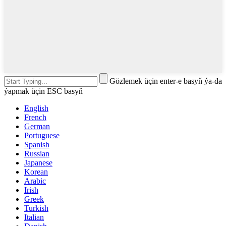
Gözlemek üçin enter-e basyň ýa-da
ýapmak üçin ESC basyň
English
French
German
Portuguese
Spanish
Russian
Japanese
Korean
Arabic
Irish
Greek
Turkish
Italian