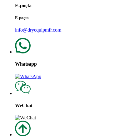
E-poçta
E-poçta
info@dryequipmfr.com
Whatsapp
WeChat