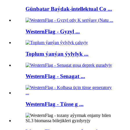
Günbatar Baýdak-intellektual Co ...
WesternFlag - Gyzyl ...
Toplum ýanýan ýylylyk ...
WesternFlag - Senagat ...
WesternFlag - Tüsse g ...