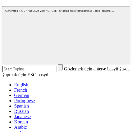
Gözlemek üçin enter-e basyň ýa-da
ýapmak üçin ESC basyň
English
French
German
Portuguese
Spanish
Russian
Japanese
Korean
Arabic