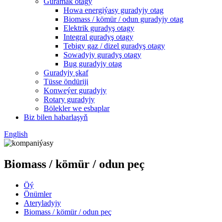
Guramak otagy
Howa energiýasy guradyjy otag
Biomass / kömür / odun guradyjy otag
Elektrik guradyş otagy
Integral guradyş otagy
Tebigy gaz / dizel guradyş otagy
Sowadyjy guradyş otagy
Bug guradyjy otag
Guradyjy şkaf
Tüsse öndüriji
Konweýer guradyjy
Rotary guradyjy
Bölekler we esbaplar
Biz bilen habarlaşyň
English
Biomass / kömür / odun peç
Öý
Önümler
Ateryladyjy
Biomass / kömür / odun peç