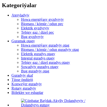
Kategoriýalar
Ateryladyjy
Howa energiýasy gyzdyryjy
Biomass / kömür / odun peç
Elektrik gyzdyryjy
Tebigy gaz / dizel peç
Bug gyzdyryjy
Guramak otagy
Howa energiýasy guradyjy otag
Biomass / kömür / odun guradyjy otag
Elektrik guradyş otagy
Integral guradyş otagy
Tebigy gaz / dizel guradyş otagy
Sowadyjy guradyş otagy
Bug guradyjy otag
Guradyjy şkaf
Tüsse öndüriji
Konweýer guradyjy
Rotary guradyjy
Bölekler we esbaplar