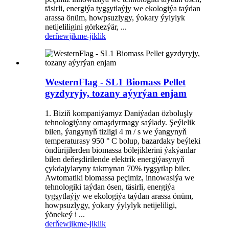
täsirli, energiýa tygşytlaýjy we ekologiýa taýdan
arassa önüm, howpsuzlygy, ýokary ýylylyk
netijeliligini görkezýär, ...
derňew
jikme-jiklik
WesternFlag - SL1 Biomass Pellet
gyzdyryjy, tozany aýyrýan enjam
1. Biziň kompaniýamyz Daniýadan özboluşly
tehnologiýany ornaşdyrmagy saýlady. Şeýlelik
bilen, ýangynyň tizligi 4 m / s we ýangynyň
temperaturasy 950 ° C bolup, bazardaky beýleki
öndürijilerden biomassa bölejiklerini ýakýanlar
bilen deňeşdirilende elektrik energiýasynyň
çykdajylaryny takmynan 70% tygşytlap biler.
Awtomatiki biomassa peçimiz, innowasiýa we
tehnologiki taýdan ösen, täsirli, energiýa
tygşytlaýjy we ekologiýa taýdan arassa önüm,
howpsuzlygy, ýokary ýylylyk netijeliligi,
ýönekeý i ...
derňew
jikme-jiklik