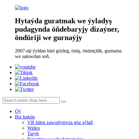
Hytaýda guratmak we ýyladyş
pudagynda öňdebaryjy dizaýner,
öndüriji we gurnaýjy
2007-nji ýyldan bäri gözleg, ösüş, önümçilik, gurnama
we satuwdan soň.
Öý
Biz hakda
VR bilen zawodymyza göz aýlaň
Wideo
Taryh