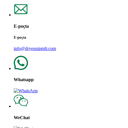
E-poçta
E-poçta
info@dryequipmfr.com
Whatsapp
WeChat