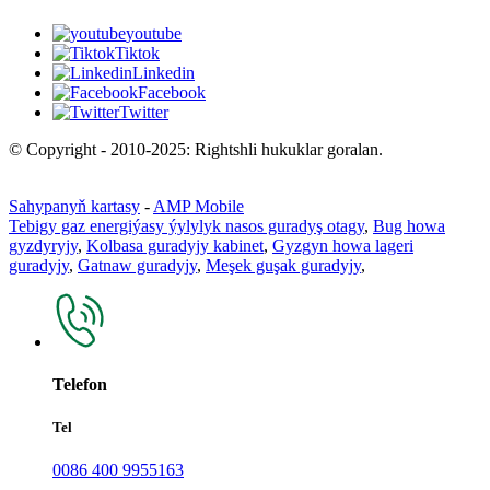
youtube
Tiktok
Linkedin
Facebook
Twitter
© Copyright - 2010-2025: Rightshli hukuklar goralan.
Sahypanyň kartasy
-
AMP Mobile
Tebigy gaz energiýasy ýylylyk nasos guradyş otagy
,
Bug howa
gyzdyryjy
,
Kolbasa guradyjy kabinet
,
Gyzgyn howa lageri
guradyjy
,
Gatnaw guradyjy
,
Meşek guşak guradyjy
,
Telefon
Tel
0086 400 9955163