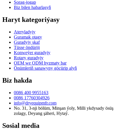
Sorag-jogap
Biz bilen habarlaşyň
Haryt kategoriýasy
Ateryladyjy
Guramak otagy
Guradyjy şkaf
Tüsse öndüriji
Konweýer guradyjy
Rotary guradyjy
OEM we ODM hyzmaty bar
Önümleriň sanawyny göçürip alyň
Biz hakda
0086 400 9955163
0086 17760304926
info@dryequipmfr.com
No. 31, 3-nji bölüm, Minşan ýoly, Milli ykdysady ösüş
zolagy, Deyang şäheri, Hytaý.
Sosial media