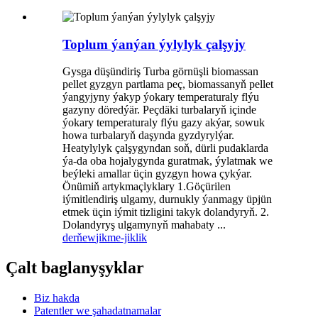
Toplum ýanýan ýylylyk çalşyjy
Gysga düşündiriş Turba görnüşli biomassan
pellet gyzgyn partlama peç, biomassanyň pellet
ýangyjyny ýakyp ýokary temperaturaly flýu
gazyny döredýär. Peçdäki turbalaryň içinde
ýokary temperaturaly flýu gazy akýar, sowuk
howa turbalaryň daşynda gyzdyrylýar.
Heatylylyk çalşygyndan soň, dürli pudaklarda
ýa-da oba hojalygynda guratmak, ýylatmak we
beýleki amallar üçin gyzgyn howa çykýar.
Önümiň artykmaçlyklary 1.Göçürilen
iýmitlendiriş ulgamy, durnukly ýanmagy üpjün
etmek üçin iýmit tizligini takyk dolandyryň. 2.
Dolandyryş ulgamynyň mahabaty ...
derňew
jikme-jiklik
Çalt baglanyşyklar
Biz hakda
Patentler we şahadatnamalar