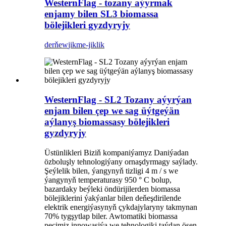
WesternFlag - tozany aýyrmak
enjamy bilen SL3 biomassa
bölejikleri gyzdyryjy
derňew
jikme-jiklik
WesternFlag - SL2 Tozany aýyrýan
enjam bilen çep we sag üýtgeýän
aýlanyş biomassasy bölejikleri
gyzdyryjy
Üstünlikleri Biziň kompaniýamyz Daniýadan
özboluşly tehnologiýany ornaşdyrmagy saýlady.
Şeýlelik bilen, ýangynyň tizligi 4 m / s we
ýangynyň temperaturasy 950 ° C bolup,
bazardaky beýleki öndürijilerden biomassa
bölejiklerini ýakýanlar bilen deňeşdirilende
elektrik energiýasynyň çykdajylaryny takmynan
70% tygşytlap biler. Awtomatiki biomassa
peçimiz innowasiýa we tehnologiki taýdan ösen,