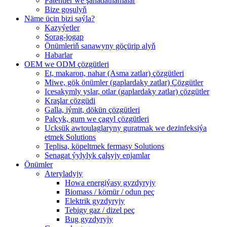
Patentler we şahadatnamalar
Bize goşulyň
Näme üçin bizi saýla?
Kazyýetler
Sorag-jogap
Önümleriň sanawyny göçürip alyň
Habarlar
OEM we ODM çözgütleri
Et, makaron, nahar (Asma zatlar) çözgütleri
Miwe, gök önümler (gaplardaky zatlar) Çözgütler
Icesakymly yslar, otlar (gaplardaky zatlar) çözgütler
Kraşlar çözgüdi
Galla, iýmit, dökün çözgütleri
Palçyk, gum we çagyl çözgütleri
Ucksük awtoulaglaryny guratmak we dezinfeksiýa
etmek Solutions
Teplisa, köpeltmek fermasy Solutions
Senagat ýylylyk çalşyjy enjamlar
Önümler
Ateryladyjy
Howa energiýasy gyzdyryjy
Biomass / kömür / odun peç
Elektrik gyzdyryjy
Tebigy gaz / dizel peç
Bug gyzdyryjy