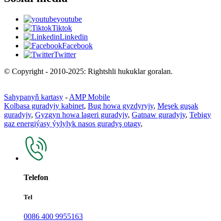
youtube
Tiktok
Linkedin
Facebook
Twitter
© Copyright - 2010-2025: Rightshli hukuklar goralan.
Sahypanyň kartasy
-
AMP Mobile
Kolbasa guradyjy kabinet
,
Bug howa gyzdyryjy
,
Meşek guşak
guradyjy
,
Gyzgyn howa lageri guradyjy
,
Gatnaw guradyjy
,
Tebigy
gaz energiýasy ýylylyk nasos guradyş otagy
,
Telefon
Tel
0086 400 9955163