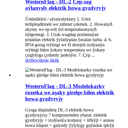
WesternFlag - DL-2 Çep-sag
aýlanyşly elektrik howa gyzdyryjy
Üstünlikleri / aýratynlyklary 1. Göni
tertipleşdirmek we zähmet çekmek. 2. Howanyň
akymy we ep-esli ýel temperaturasynyň
üýtgemegi. 3. Uzak wagtlap poslamaýan
polatdan elektrik ýyladyşdan ýasalan turba. 4. 6.
IP54 gorag reýtingi we H derejeli izolýasiýa
reýtingi bilen ýokary temperatura we ýokary
çyglylyga çydamly janköýer. 7. Çep ...
derňew
jikme-jiklik
WesternFlag - DL-3 Modelokarky
rozetka we aşaky girelge bilen elektrik
howa gyzdyryjy
Gysga düşündiriş DL-3 elektrik howa
gyzdyryjysy 7 komponentden ybarat: elektrik
gyzdyryjy + izolýasiýa korpusy + üfleýji + arassa
howa klapan + galyndy ýylylygy gaýtadan işleýji