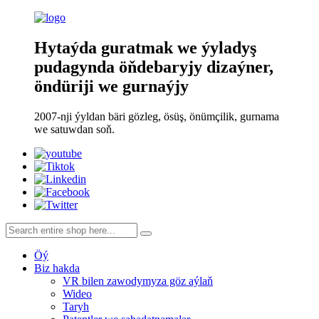
Hytaýda guratmak we ýyladyş
pudagynda öňdebaryjy dizaýner,
öndüriji we gurnaýjy
2007-nji ýyldan bäri gözleg, ösüş, önümçilik, gurnama
we satuwdan soň.
Öý
Biz hakda
VR bilen zawodymyza göz aýlaň
Wideo
Taryh