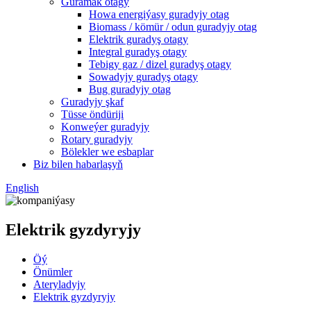
Guramak otagy
Howa energiýasy guradyjy otag
Biomass / kömür / odun guradyjy otag
Elektrik guradyş otagy
Integral guradyş otagy
Tebigy gaz / dizel guradyş otagy
Sowadyjy guradyş otagy
Bug guradyjy otag
Guradyjy şkaf
Tüsse öndüriji
Konweýer guradyjy
Rotary guradyjy
Bölekler we esbaplar
Biz bilen habarlaşyň
English
Elektrik gyzdyryjy
Öý
Önümler
Ateryladyjy
Elektrik gyzdyryjy