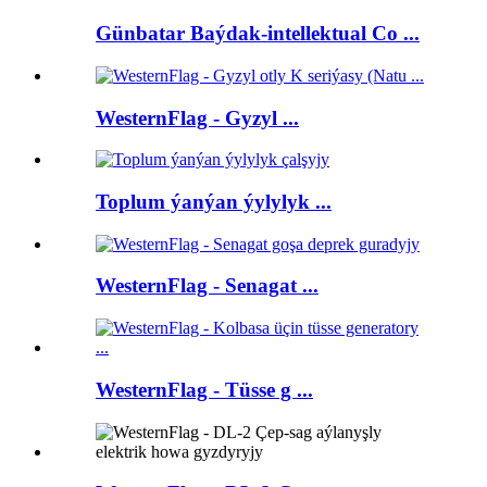
Günbatar Baýdak-intellektual Co ...
WesternFlag - Gyzyl ...
Toplum ýanýan ýylylyk ...
WesternFlag - Senagat ...
WesternFlag - Tüsse g ...