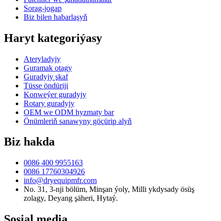
Sorag-jogap
Biz bilen habarlaşyň
Haryt kategoriýasy
Ateryladyjy
Guramak otagy
Guradyjy şkaf
Tüsse öndüriji
Konweýer guradyjy
Rotary guradyjy
OEM we ODM hyzmaty bar
Önümleriň sanawyny göçürip alyň
Biz hakda
0086 400 9955163
0086 17760304926
info@dryequipmfr.com
No. 31, 3-nji bölüm, Minşan ýoly, Milli ykdysady ösüş
zolagy, Deyang şäheri, Hytaý.
Sosial media