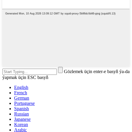
Gözlemek üçin enter-e basyň ýa-da
ýapmak üçin ESC basyň
English
French
German
Portuguese
Spanish
Russian
Japanese
Korean
Arabic