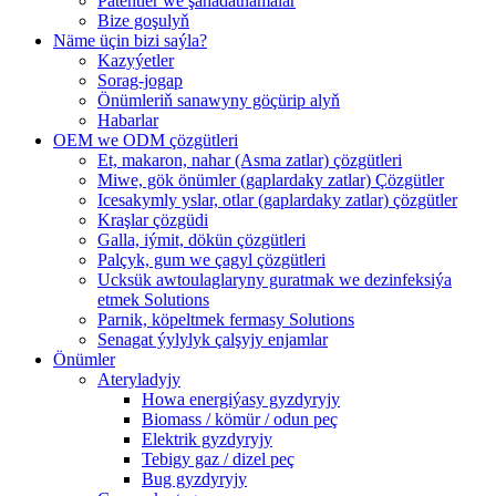
Patentler we şahadatnamalar
Bize goşulyň
Näme üçin bizi saýla?
Kazyýetler
Sorag-jogap
Önümleriň sanawyny göçürip alyň
Habarlar
OEM we ODM çözgütleri
Et, makaron, nahar (Asma zatlar) çözgütleri
Miwe, gök önümler (gaplardaky zatlar) Çözgütler
Icesakymly yslar, otlar (gaplardaky zatlar) çözgütler
Kraşlar çözgüdi
Galla, iýmit, dökün çözgütleri
Palçyk, gum we çagyl çözgütleri
Ucksük awtoulaglaryny guratmak we dezinfeksiýa
etmek Solutions
Parnik, köpeltmek fermasy Solutions
Senagat ýylylyk çalşyjy enjamlar
Önümler
Ateryladyjy
Howa energiýasy gyzdyryjy
Biomass / kömür / odun peç
Elektrik gyzdyryjy
Tebigy gaz / dizel peç
Bug gyzdyryjy