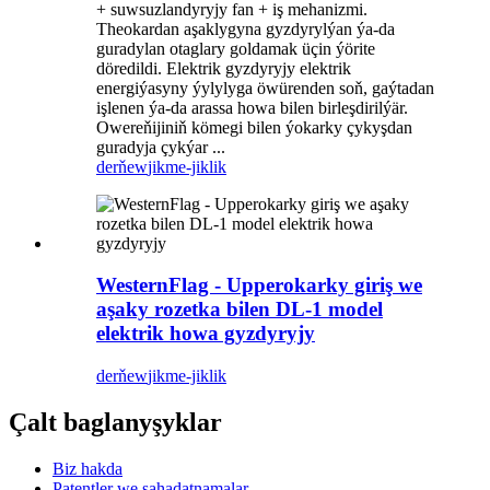
+ suwsuzlandyryjy fan + iş mehanizmi.
Theokardan aşaklygyna gyzdyrylýan ýa-da
guradylan otaglary goldamak üçin ýörite
döredildi. Elektrik gyzdyryjy elektrik
energiýasyny ýylylyga öwürenden soň, gaýtadan
işlenen ýa-da arassa howa bilen birleşdirilýär.
Owereňijiniň kömegi bilen ýokarky çykyşdan
guradyja çykýar ...
derňew
jikme-jiklik
WesternFlag - Upperokarky giriş we
aşaky rozetka bilen DL-1 model
elektrik howa gyzdyryjy
derňew
jikme-jiklik
Çalt baglanyşyklar
Biz hakda
Patentler we şahadatnamalar