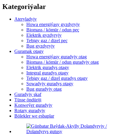
Kategoriýalar
Ateryladyjy
Howa energiýasy gyzdyryjy
Biomass / kömür / odun peç
Elektrik gyzdyryjy
Tebigy gaz / dizel peç
Bug gyzdyryjy
Guramak otagy
Howa energiýasy guradyjy otag
Biomass / kömür / odun guradyjy otag
Elektrik guradyş otagy
Integral guradyş otagy
Tebigy gaz / dizel guradyş otagy
Sowadyjy guradyş otagy
Bug guradyjy otag
Guradyjy şkaf
Tüsse öndüriji
Konweýer guradyjy
Rotary guradyjy
Bölekler we esbaplar