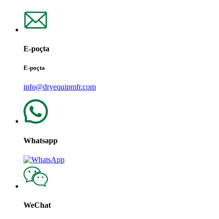
E-poçta
E-poçta
info@dryequipmfr.com
Whatsapp
WeChat